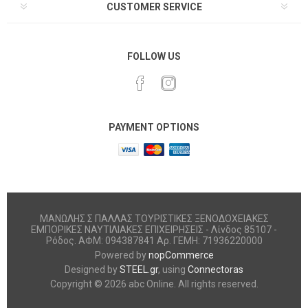
CUSTOMER SERVICE
FOLLOW US
PAYMENT OPTIONS
ΜΑΝΩΛΗΣ Σ ΠΑΛΛΑΣ ΤΟΥΡΙΣΤΙΚΕΣ ΞΕΝΟΔΟΧΕΙΑΚΕΣ
ΕΜΠΟΡΙΚΕΣ ΝΑΥΤΙΛΙΑΚΕΣ ΕΠΙΧΕΙΡΗΣΕΙΣ - Λίνδος 85107 -
Ρόδος. ΑΦΜ: 094387841 Αρ. ΓΕΜΗ: 71936220000
Powered by
nopCommerce
Designed by
STEEL.gr
, using
Connectoras
Copyright © 2026 abc Online. All rights reserved.